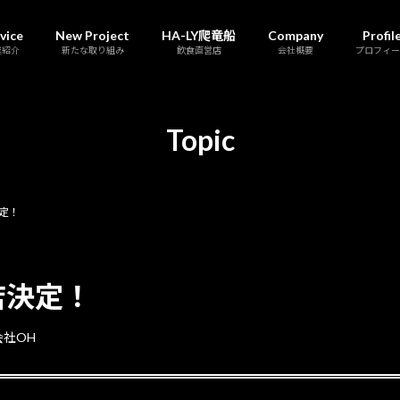
vice
New Project
HA-LY爬竜船
Company
Profil
業紹介
新たな取り組み
飲食直営店
会社概要
プロフィー
Topic
決定！
店決定！
会社OH