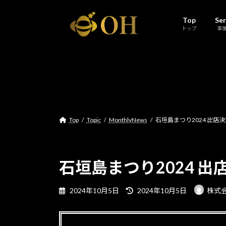
コ
ナ
ン
ビ
Top
Ser
トップ
事
テ
ゲ
ン
ー
ツ
シ
へ
ョ
ス
ン
キ
に
ッ
移
プ
動
Top
Topic
MonthlyNews
石垣島まつり2024 出店
石垣島まつり2024 出
最
2024年10月5日
2024年10月5日
株式
終
更
新