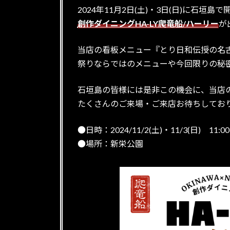
日
2024年11月2日(土)・3日(日)に石垣
時
:
創作ダイニングHA-LY爬竜船/ハーリー
が
当店の看板メニュー『とり日和伝授の名
祭りならではのメニューや今回限りの秘
石垣島の皆様には是非この機会に、当店
たくさんのご来場・ご来店お待ちしてお
●日時：2024/11/2(土)・11/3(日) 11:00~
●場所：新栄公園